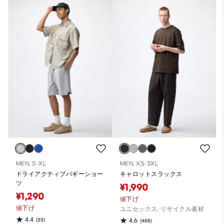
MEN, S-XL
MEN, XS-3XL
ドライアクティブバギーショー
キャロットスラックス
ツ
¥1,990
¥1,290
値下げ
値下げ
ユニセックス, リサイクル素材
4.4
(33)
4.6
(469)