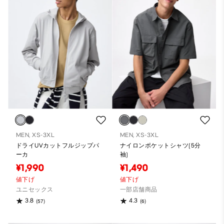
MEN, XS-3XL
MEN, XS-3XL
ドライUVカットフルジップパ
ナイロンポケットシャツ(5分
ーカ
袖)
¥1,990
¥1,490
値下げ
値下げ
ユニセックス
一部店舗商品
3.8
4.3
(57)
(6)