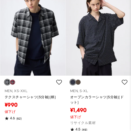
MEN, XS-XXL
MEN, S-XL
テクスチャーシャツ(5分袖)(柄)
オープンカラーシャツ(5分袖)(ド
ット)
¥990
¥1,490
値下げ
値下げ
4.6
(62)
リサイクル素材
4.5
(49)