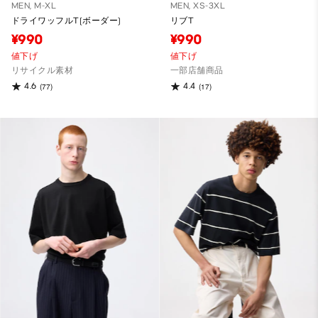
MEN, M-XL
MEN, XS-3XL
ドライワッフルT(ボーダー)
リブT
¥990
¥990
値下げ
値下げ
リサイクル素材
一部店舗商品
4.6
4.4
(77)
(17)