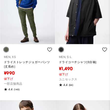
MEN, XS
MEN, S-L
ドライストレッチジョガーパンツ
ドライコーチシャツ(5分袖)
(丈長め)
¥1,490
¥990
値下げ
値下げ
ユニセックス
一部店舗商品
4.4
(94)
4.4
(140)