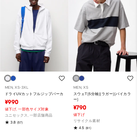
MEN, XS-3XL
MEN, XS
ドライUVカットフルジップパーカ
スウェT(5分袖)(ラガー)(バイカラ
ー)
¥990
¥790
値下げ,
一部色サイズ対象
値下げ
ユニセックス, 一部店舗商品
リサイクル素材
3.8
(57)
4.5
(61)