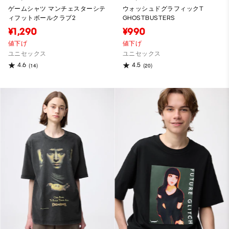
ゲームシャツ マンチェスターシテ
ウォッシュドグラフィックT
ィフットボールクラブ2
GHOSTBUSTERS
¥1,290
¥990
値下げ
値下げ
ユニセックス
ユニセックス
4.6
4.5
(14)
(20)