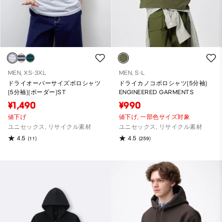
MEN, XS-3XL
MEN, S-L
ドライオーバーサイズポロシャツ
ドライカノコポロシャツ(5分袖)
(5分袖)(ボーダー)ST
ENGINEERED GARMENTS
¥1,490
¥990
値下げ
値下げ,
一部色サイズ対象
ユニセックス, リサイクル素材
ユニセックス, リサイクル素材
4.5
4.5
(11)
(259)