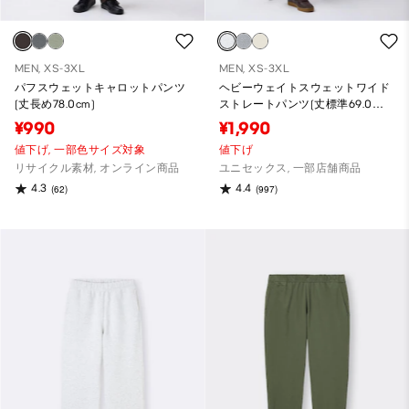
MEN, XS-3XL
MEN, XS-3XL
パフスウェットキャロットパンツ
ヘビーウェイトスウェットワイド
(丈長め78.0cm)
ストレートパンツ(丈標準69.0～
73.0cm)
¥990
¥1,990
値下げ,
一部色サイズ対象
値下げ
リサイクル素材, オンライン商品
ユニセックス, 一部店舗商品
4.3
4.4
(62)
(997)