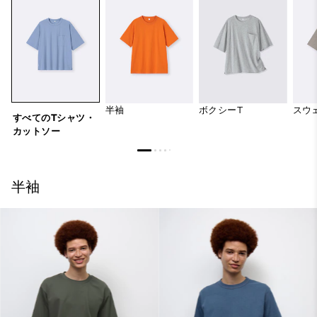
半袖
ボクシーT
スウ
すべてのTシャツ・
カットソー
半袖