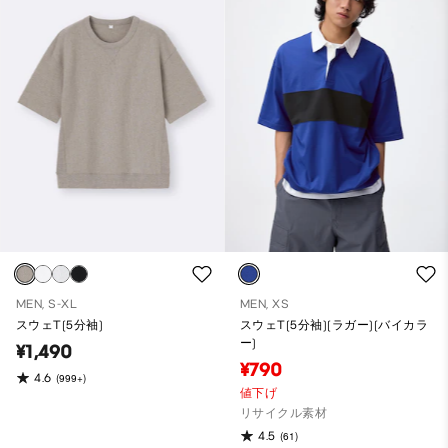
MEN, S-XL
MEN, XS
スウェT(5分袖)
スウェT(5分袖)(ラガー)(バイカラ
ー)
¥1,490
¥790
4.6
(999+)
値下げ
リサイクル素材
4.5
(61)