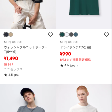
MEN, XS-3XL
MEN, XS-3XL
ウォッシャブルニットボーダー
ドライポンチT(5分袖)
T(5分袖)
¥990
¥1,490
8/13まで期間限定価格
値下げ
4.6
(999+)
ユニセックス
4.5
(45)