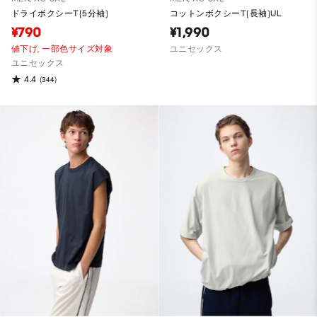
ドライボクシーT(5分袖)
コットンボクシーT(長袖)UL
¥790
¥1,990
値下げ,
一部色サイズ対象
ユニセックス
ユニセックス
4.4
(344)