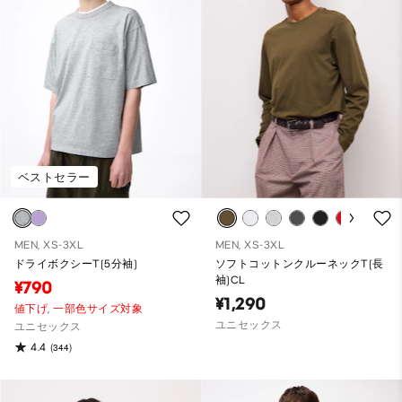
ベストセラー
MEN, XS-3XL
MEN, XS-3XL
ドライボクシーT(5分袖)
ソフトコットンクルーネックT(長
袖)CL
¥790
¥1,290
値下げ,
一部色サイズ対象
ユニセックス
ユニセックス
4.4
(344)