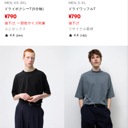
MEN, XS-3XL
MEN, S-XL
ドライボクシーT(5分袖)
ドライワッフルT
¥790
¥790
値下げ,
一部色サイズ対象
値下げ
ユニセックス
リサイクル素材
4.4
4.4
(344)
(192)