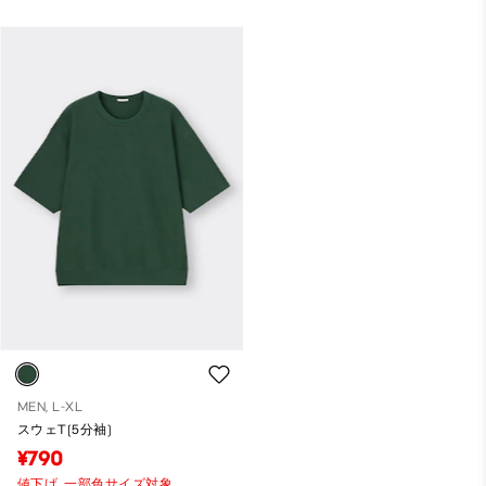
MEN, L-XL
スウェT(5分袖)
¥790
値下げ,
一部色サイズ対象