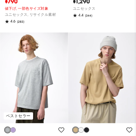
¥790
¥1,290
値下げ,
一部色サイズ対象
ユニセックス
ユニセックス, リサイクル素材
4.4
(344)
4.6
(283)
ベストセラー