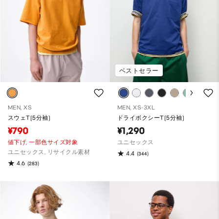
ベストセラー
MEN, XS
MEN, XS-3XL
スウェT(5分袖)
ドライボクシーT(5分袖)
¥790
¥1,290
値下げ,
一部色サイズ対象
ユニセックス
ユニセックス, リサイクル素材
4.4
(344)
4.6
(283)