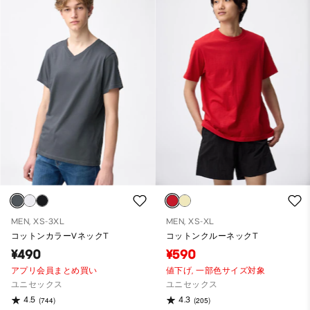
MEN, XS-3XL
MEN, XS-XL
コットンカラーVネックT
コットンクルーネックT
¥490
¥590
アプリ会員まとめ買い
値下げ,
一部色サイズ対象
ユニセックス
ユニセックス
4.5
4.3
(744)
(205)