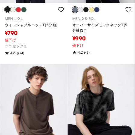
MEN, L-XL
MEN, XS-3XL
ウォッシャブルニットT(5分袖)
オーバーサイズモックネックT(5
分袖)ST
¥790
¥990
値下げ
値下げ
ユニセックス
4.2
(43)
4.6
(224)