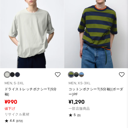
MEN, S-3XL
MEN, XS-3XL
ドライストレッチボクシーT(5分
コットンボクシーT(5分袖)(ボーダ
袖)
ー)PF
¥990
¥1,290
値下げ
一部店舗商品
リサイクル素材
5
(3)
4.4
(372)