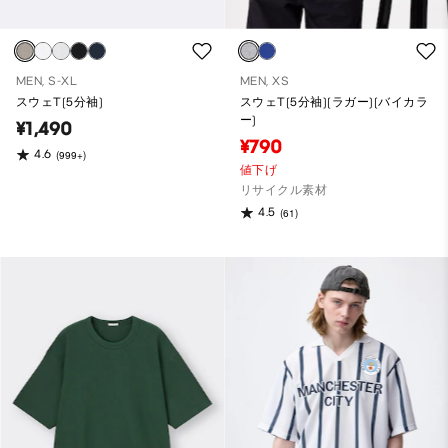
MEN, S-XL
MEN, XS
スウェT(5分袖)
スウェT(5分袖)(ラガー)(バイカラ
ー)
¥1,490
¥790
4.6
(999+)
値下げ
リサイクル素材
4.5
(61)