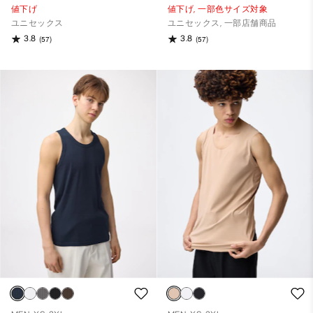
値下げ
値下げ,
一部色サイズ対象
ユニセックス
ユニセックス, 一部店舗商品
3.8
3.8
(57)
(57)