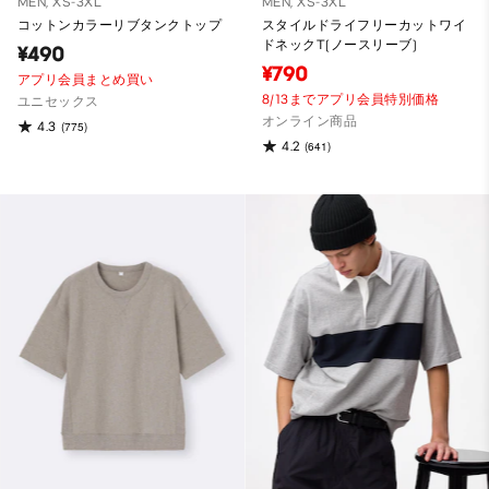
MEN, XS-3XL
MEN, XS-3XL
コットンカラーリブタンクトップ
スタイルドライフリーカットワイ
ドネックT(ノースリーブ)
¥490
¥790
アプリ会員まとめ買い
8/13までアプリ会員特別価格
ユニセックス
オンライン商品
4.3
(775)
4.2
(641)