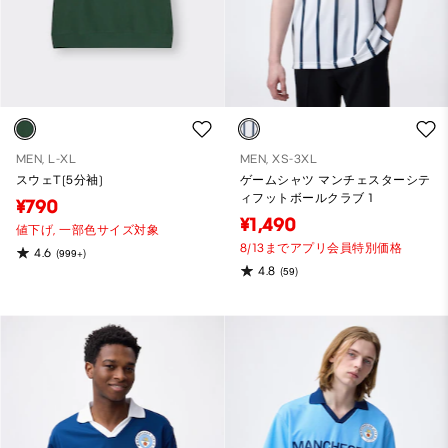
MEN, L-XL
MEN, XS-3XL
スウェT(5分袖)
ゲームシャツ マンチェスターシテ
ィフットボールクラブ 1
¥790
¥1,490
値下げ,
一部色サイズ対象
8/13までアプリ会員特別価格
4.6
(999+)
4.8
(59)