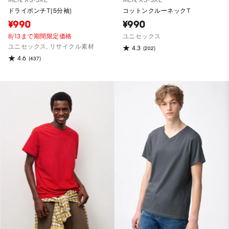
MEN, XS-3XL
MEN, XS-3XL
ドライポンチT(5分袖)
コットンクルーネックT
¥990
¥990
8/13まで期間限定価格
ユニセックス
ユニセックス, リサイクル素材
4.3
(202)
4.6
(437)