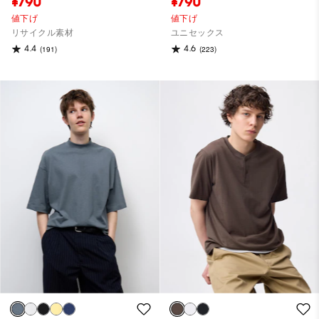
¥790
¥790
値下げ
値下げ
リサイクル素材
ユニセックス
4.4
4.6
(191)
(223)