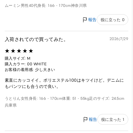
ムーミン
男性
40代
身長: 166 - 170cm
神奈川県
報告
役に立った 0
入荷されてので買ってみた。
2026/7/29
購入サイズ: M
購入カラー: 00 WHITE
お客様の着用感: 少し大きい
素直にカッコイイ。ポリエステル100はキツイけど。デニムに
もパンツにも合うので良い。
うとりん
女性
身長: 166 - 170cm
体重: 51 - 55kg
足のサイズ: 24.5cm
兵庫県
報告
役に立った 1