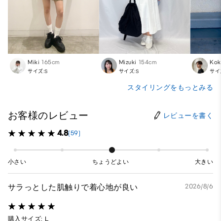
Miki
165cm
Mizuki
154cm
Kok
サイズ:S
サイズ:S
サイ
スタイリングをもっとみる
お客様のレビュー
レビューを書く
4.8
(59)
小さい
ちょうどよい
大きい
サラっとした肌触りで着心地が良い
2026/8/6
購入サイズ: L