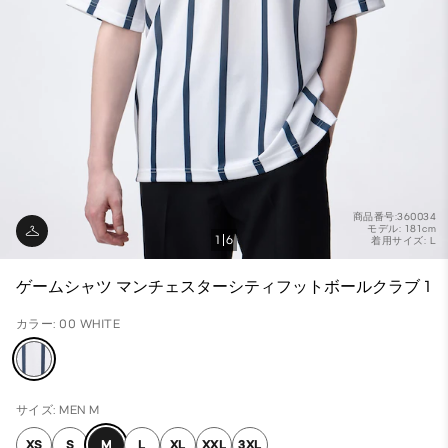
商品番号:360034
モデル: 181cm
1
6
着用サイズ: L
ゲームシャツ マンチェスターシティフットボールクラブ 1
カラー: 00 WHITE
サイズ: MEN M
XS
S
M
L
XL
XXL
3XL