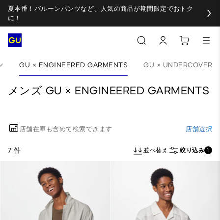
夏本番！バルーンパンツなど、人気の商品が期間限定でおトク
に！
ン
GU × ENGINEERED GARMENTS
GU × UNDERCOVER
メンズ GU × ENGINEERED GARMENTS
店舗在庫も含めて検索できます
店舗選択
7 件
並べ替え
絞り込み
1