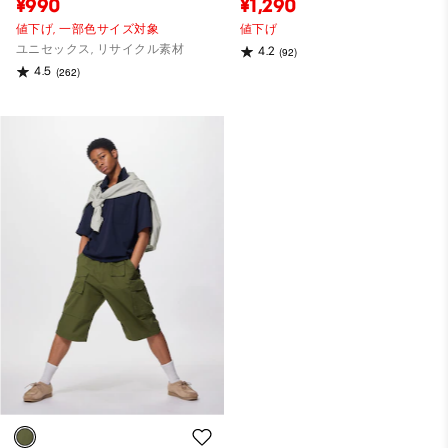
¥990
¥1,290
値下げ,
一部色サイズ対象
値下げ
ユニセックス, リサイクル素材
4.2
(92)
4.5
(262)