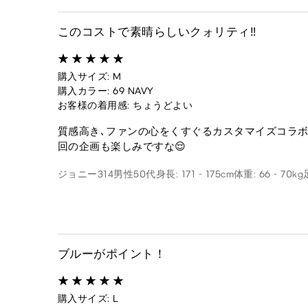
このコストで素晴らしいクォリティ‼️
購入サイズ: M
購入カラー: 69 NAVY
お客様の着用感: ちょうどよい
質感高き､ファンの心をくすぐるカスタマイズコラボ
回の企画も楽しみですな😌
ジョニー314
男性
50代
身長: 171 - 175cm
体重: 66 - 70kg
ブルーがポイント！
購入サイズ: L