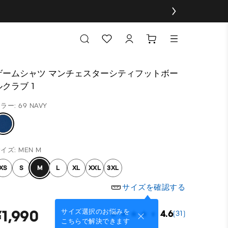
ゲームシャツ マンチェスターシティフットボー
ルクラブ 1
ラー: 69 NAVY
イズ: MEN M
XS
S
M
L
XL
XXL
3XL
サイズを確認する
¥1,990
サイズ選択のお悩みを
4.6
(31)
こちらで解決できます