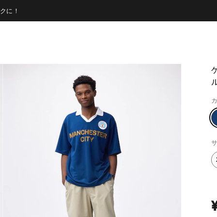
クに！
カ
サ