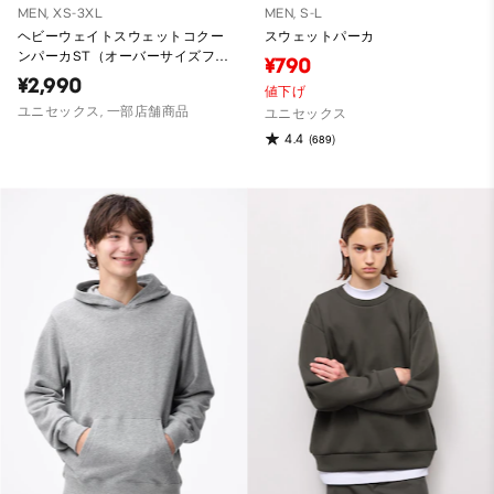
MEN, XS-3XL
MEN, S-L
ヘビーウェイトスウェットコクー
スウェットパーカ
ンパーカST（オーバーサイズフィ
¥790
ット）
¥2,990
値下げ
ユニセックス, 一部店舗商品
ユニセックス
4.4
(689)