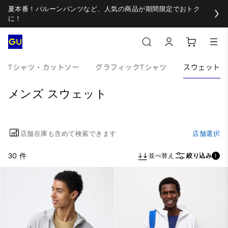
夏本番！バルーンパンツなど、人気の商品が期間限定でおトク
に！
Tシャツ・カットソー
グラフィックTシャツ
スウェット
メンズ スウェット
店舗在庫も含めて検索できます
店舗選択
30 件
並べ替え
絞り込み
1