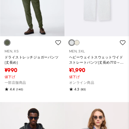
MEN, XS
MEN, 3XL
ドライストレッチジョガーパンツ
ヘビーウェイトスウェットワイド
(丈長め)
ストレートパンツ(丈長め77.0～
81.0cm)
¥990
¥1,990
値下げ
値下げ
一部店舗商品
オンライン商品
4.4
4.3
(140)
(93)