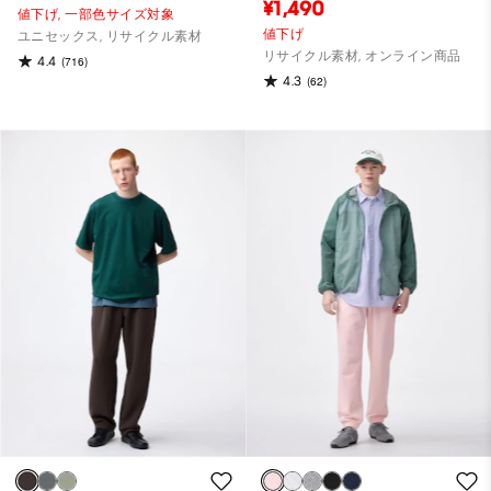
¥1,490
値下げ,
一部色サイズ対象
値下げ
ユニセックス, リサイクル素材
リサイクル素材, オンライン商品
4.4
(716)
4.3
(62)