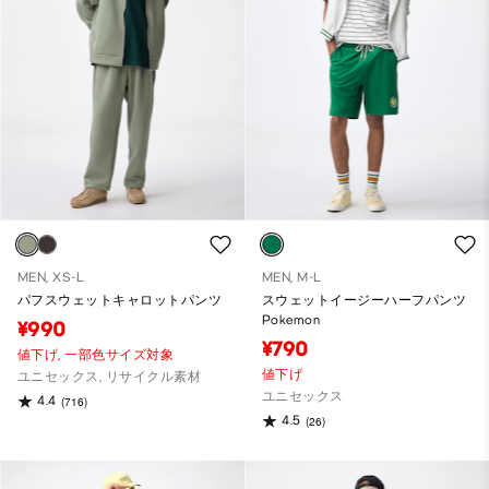
MEN, XS-L
MEN, M-L
パフスウェットキャロットパンツ
スウェットイージーハーフパンツ
Pokemon
¥990
¥790
値下げ,
一部色サイズ対象
値下げ
ユニセックス, リサイクル素材
ユニセックス
4.4
(716)
4.5
(26)