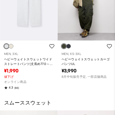
MEN, 3XL
MEN, XS-3XL
ヘビーウェイトスウェットワイド
ヘビーウェイトスウェットカーゴ
ストレートパンツ(丈長め77.0～
パンツUL
81.0cm)
¥1,990
¥3,990
値下げ
8月中旬販売予定, 一部店舗商品
オンライン商品
4.3
(93)
スムーススウェット