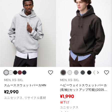
MEN, XS-3XL
MEN, XS-3XL
スムーススウェットパーカMN
ヘビーウェイトスウェットパーカ
(長袖)(セットアップ可能)(2025年
¥2,990
度冬商品)
¥1,990
ユニセックス, リサイクル素材
値下げ
ユニセックス