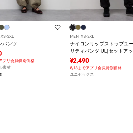
XS-3XL
MEN, XS-3XL
ンパンツ
ナイロンリップストップユ
リティパンツ UL(セットア
0
能)
¥2,490
までアプリ会員特別価格
ル素材
8/13までアプリ会員特別価格
9)
ユニセックス