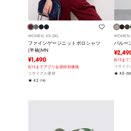
WOMEN, XS-3XL
WOMEN, 
ファインゲージニットポロシャツ
バルー
(半袖)MN
¥2,49
¥1,490
8/13
リサイク
8/13までアプリ会員特別価格
(52
リサイクル素材
4.5
(14)
4.2