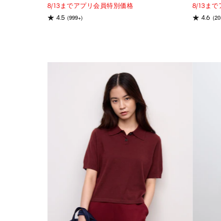
8/13までアプリ会員特別価格
8/13
(999+)
(20
4.5
4.6