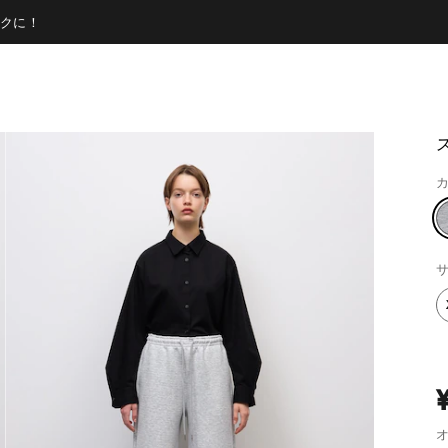
クに！
カ
サ