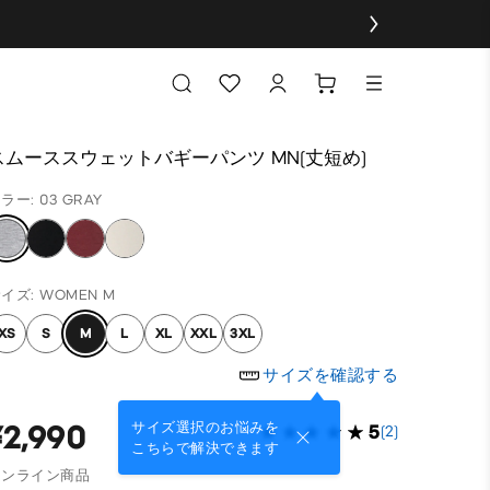
スムーススウェットバギーパンツ MN(丈短め)
ラー: 03 GRAY
イズ: WOMEN M
XS
S
M
L
XL
XXL
3XL
サイズを確認する
¥2,990
サイズ選択のお悩みを
5
(2)
こちらで解決できます
オンライン商品