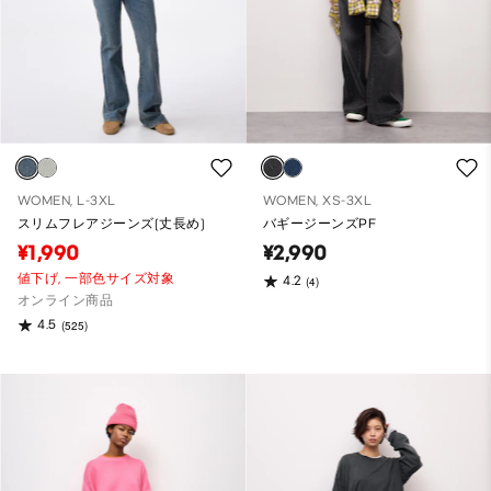
WOMEN, L-3XL
WOMEN, XS-3XL
スリムフレアジーンズ(丈長め)
バギージーンズPF
¥1,990
¥2,990
値下げ,
一部色サイズ対象
4.2
(4)
オンライン商品
4.5
(525)