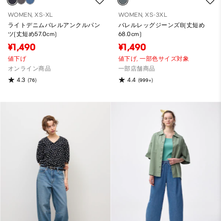
WOMEN, XS-XL
WOMEN, XS-3XL
ライトデニムバレルアンクルパン
バレルレッグジーンズB(丈短め
ツ(丈短め57.0cm)
68.0cm)
¥1,490
¥1,490
値下げ
値下げ,
一部色サイズ対象
オンライン商品
一部店舗商品
4.3
4.4
(76)
(999+)