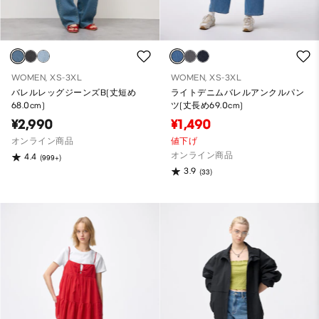
WOMEN, XS-3XL
WOMEN, XS-3XL
バレルレッグジーンズB(丈短め
ライトデニムバレルアンクルパン
68.0cm)
ツ(丈長め69.0cm)
¥2,990
¥1,490
オンライン商品
値下げ
オンライン商品
4.4
(999+)
3.9
(33)