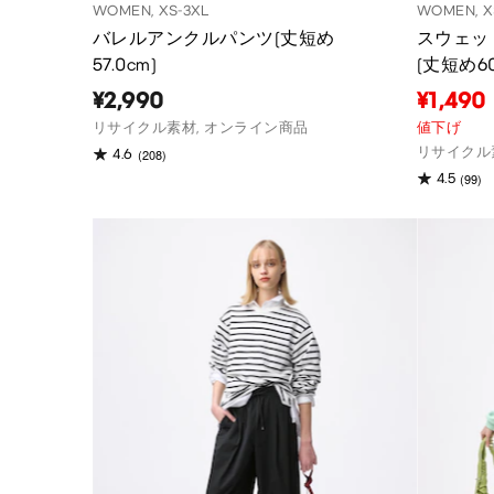
WOMEN, XS-3XL
WOMEN, X
バレルアンクルパンツ(丈短め
スウェッ
57.0cm)
(丈短め60
¥2,990
¥1,490
リサイクル素材, オンライン商品
値下げ
リサイクル
(208)
4.6
(99)
4.5