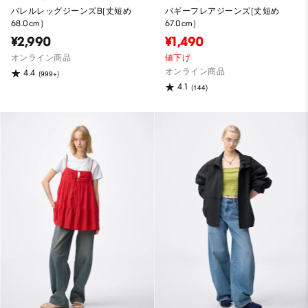
バレルレッグジーンズB(丈短め
バギーフレアジーンズ(丈短め
68.0cm)
67.0cm)
¥2,990
¥1,490
オンライン商品
値下げ
オンライン商品
4.4
(999+)
4.1
(144)