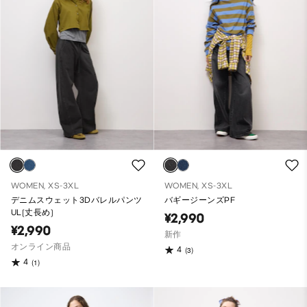
WOMEN, XS-3XL
WOMEN, XS-3XL
デニムスウェット3Dバレルパンツ
バギージーンズPF
UL(丈長め)
¥2,990
¥2,990
新作
オンライン商品
4
(3)
4
(1)