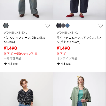
WOMEN, XS-3XL
WOMEN, XS-XL
バレルレッグジーンズB(丈短め
ライトデニムバレルアンクルパン
68.0cm)
ツ(丈短め57.0cm)
¥1,490
¥1,490
値下げ,
一部色サイズ対象
値下げ
一部店舗商品
オンライン商品
4.4
4.3
(999+)
(76)