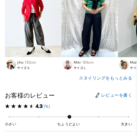
jiho
153cm
Miki
155cm
Mar
サイズ:S
サイズ:L
サイ
スタイリングをもっとみる
お客様のレビュー
レビューを書く
4.3
(76)
小さい
ちょうどよい
大きい