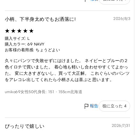
小柄、下半身太めでもお洒落に!
2026/8/3
購入サイズ: L
購入カラー: 69 NAVY
お客様の着用感: ちょうどよい
久々にパンツで失敗せずにはけました。 ネイビーとブルーの２
色イロチで買いました。 着心地も軽いし合わせやすくてよかっ
た。 変に大きすぎないし、買って大正解。 これぐらいのパンツ
をアレコレ出してくれたら小柄さんは喜ぶと思います。
umika69
女性
50代
身長: 151 - 155cm
北海道
報告
役に立った 4
ぴったりで嬉しい
2026/7/31