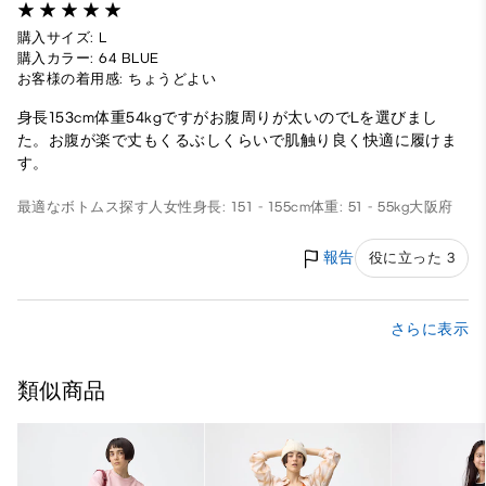
購入サイズ: L
購入カラー: 64 BLUE
お客様の着用感: ちょうどよい
身長153cm体重54kgですがお腹周りが太いのでLを選びまし
た。お腹が楽で丈もくるぶしくらいで肌触り良く快適に履けま
す。
最適なボトムス探す人
女性
身長: 151 - 155cm
体重: 51 - 55kg
大阪府
報告
役に立った 3
さらに表示
類似商品