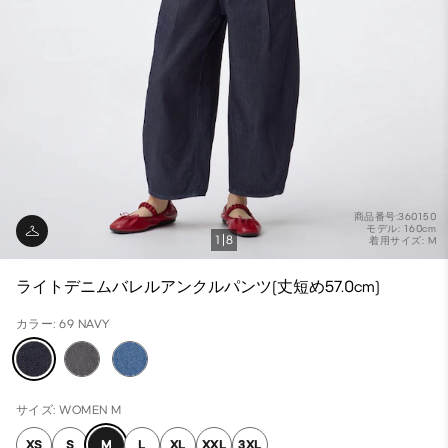
商品番号:360150
モデル: 160cm
1
8
着用サイズ: M
ライトデニムバレルアンクルパンツ(丈短め57.0cm)
カラー: 69 NAVY
サイズ: WOMEN M
XS
S
M
L
XL
XXL
3XL