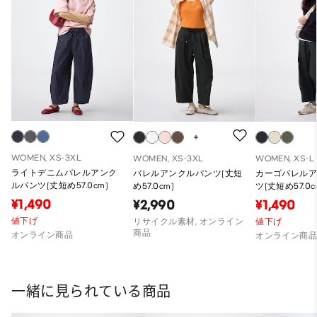
WOMEN, XS-3XL
WOMEN, XS-3XL
WOMEN, XS-L
ライトデニムバレルアンク
バレルアンクルパンツ(丈短
カーゴバレル
ルパンツ(丈短め57.0cm)
め57.0cm)
ツ(丈短め57.0c
¥1,490
¥2,990
¥1,490
値下げ
リサイクル素材, オンライン
値下げ
商品
オンライン商品
オンライン商
一緒に見られている商品