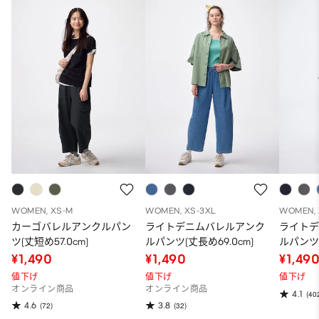
WOMEN, XS-M
WOMEN, XS-3XL
WOMEN, 
カーゴバレルアンクルパン
ライトデニムバレルアンク
ライト
ツ(丈短め57.0cm)
ルパンツ(丈長め69.0cm)
ルパン
¥1,490
¥1,490
¥1,49
値下げ
値下げ
値下げ
オンライン商品
オンライン商品
4.1
(40
4.6
3.8
(72)
(32)