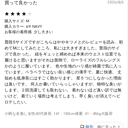
買って良かった
2026/8/5
購入サイズ: M
購入カラー: 69 NAVY
お客様の着用感: 少し大きい
普段Sサイズですがこちらはややキツメとのレビューを読み、初
めてМにしてみたところ、私には大きすぎました。普段のサイ
ズで良かった。 紐をギュッと締めれば本来のウエスト位置でも
履けると思いますがそれは面倒で、ローライズのフルレングス
かのように履いています。 色や生地のハリ感が綺麗で気に入っ
ています。ペラペラではない良い感じの薄手で、夏に快適。 丈
短めも低身長にはすごく助かります。 星５つにしなかった理由
は臭いです。 何人か書いていらっしゃいますが、独特な臭いが
します。２回洗濯しても取れない。 着れないほど臭い訳では無
いけど、着ていく場所は考えてしまう。早く臭いが消えてヘビ
ロテしたい。
小柄な名無し
女性
40代
身長: 141 - 150cm
体重: 41 - 45kg
大阪府
報告
役に立った 1