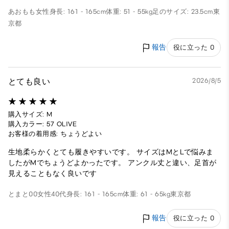
あおもも
女性
身長: 161 - 165cm
体重: 51 - 55kg
足のサイズ: 23.5cm
東
京都
報告
役に立った 0
とても良い
2026/8/5
購入サイズ: M
購入カラー: 57 OLIVE
お客様の着用感: ちょうどよい
生地柔らかくとても履きやすいです。 サイズはMとLで悩みま
したがMでちょうどよかったです。 アンクル丈と違い、足首が
見えることもなく良いです
とまと00
女性
40代
身長: 161 - 165cm
体重: 61 - 65kg
東京都
報告
役に立った 0