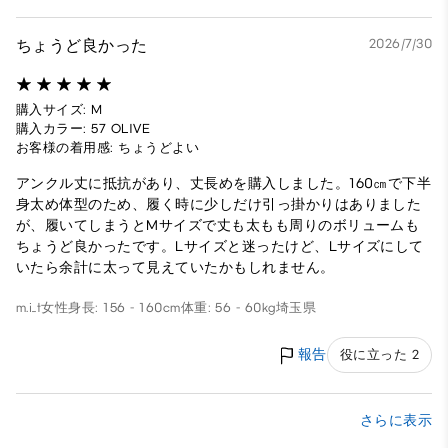
ちょうど良かった
2026/7/30
購入サイズ: M
購入カラー: 57 OLIVE
お客様の着用感: ちょうどよい
アンクル丈に抵抗があり、丈長めを購入しました。160㎝で下半
身太め体型のため、履く時に少しだけ引っ掛かりはありました
が、履いてしまうとMサイズで丈も太もも周りのボリュームも
ちょうど良かったです。Lサイズと迷ったけど、Lサイズにして
いたら余計に太って見えていたかもしれません。
m.i_t
女性
身長: 156 - 160cm
体重: 56 - 60kg
埼玉県
報告
役に立った 2
さらに表示