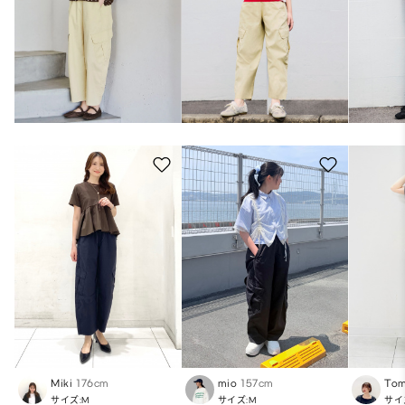
Miki
176cm
mio
157cm
To
サイズ:M
サイズ:M
サイ