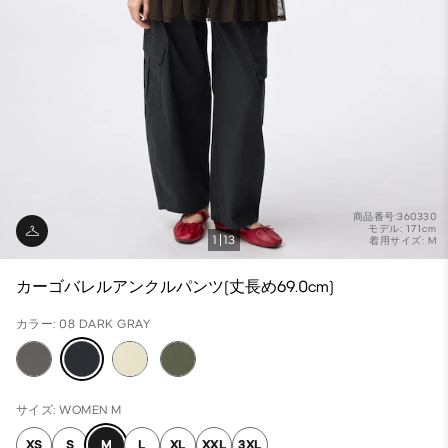
商品番号:360330
モデル: 171cm
1
13
着用サイズ: M
カーゴバレルアンクルパンツ(丈長め69.0cm)
カラー: 08 DARK GRAY
サイズ: WOMEN M
XS
S
M
L
XL
XXL
3XL