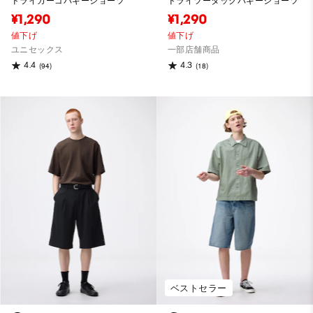
ドライカーゴバギーショーツ
ドライツータックバギーショーツ
¥1,290
¥1,290
値下げ
値下げ
ユニセックス
一部店舗商品
4.4
4.3
(94)
(18)
ベストセラー