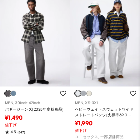
MEN, 30inch-42inch
MEN, XS-3XL
バギージーンズ(2025年度秋商品)
ヘビーウェイトスウェットワイド
ストレートパンツ(丈標準69.0～
¥1,490
73.0cm)
¥1,990
値下げ
値下げ
4.5
(547)
ユニセックス, 一部店舗商品