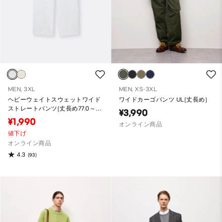
MEN, 3XL
MEN, XS-3XL
ヘビーウェイトスウェットワイド
ワイドカーゴパンツ UL(丈長め)
ストレートパンツ(丈長め77.0～
¥3,990
81.0cm)
¥1,990
オンライン商品
値下げ
オンライン商品
4.3
(93)