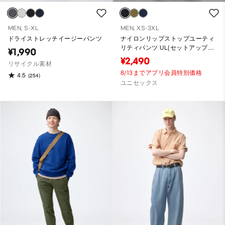
MEN, S-XL
MEN, XS-3XL
ドライストレッチイージーパンツ
ナイロンリップストップユーティ
リティパンツ UL(セットアップ可
¥1,990
能)
¥2,490
リサイクル素材
8/13までアプリ会員特別価格
4.5
(254)
ユニセックス