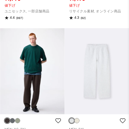
値下げ
値下げ
ユニセックス, 一部店舗商品
リサイクル素材, オンライン商品
4.4
4.3
(997)
(62)