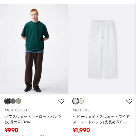
MEN, XS-3XL
MEN, 3XL
パフスウェットキャロットパンツ
ヘビーウェイトスウェットワイド
(丈長め78.0cm)
ストレートパンツ(丈長め77.0～
81.0cm)
¥990
¥1,990