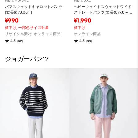
MEN, XS-3XL
MEN, 3XL
パフスウェットキャロットパンツ
ヘビーウェイトスウェットワイド
(丈長め78.0cm)
ストレートパンツ(丈長め77.0～
81.0cm)
¥990
¥1,990
値下げ,
一部色サイズ対象
値下げ
リサイクル素材, オンライン商品
オンライン商品
4.3
4.3
(62)
(93)
ジョガーパンツ