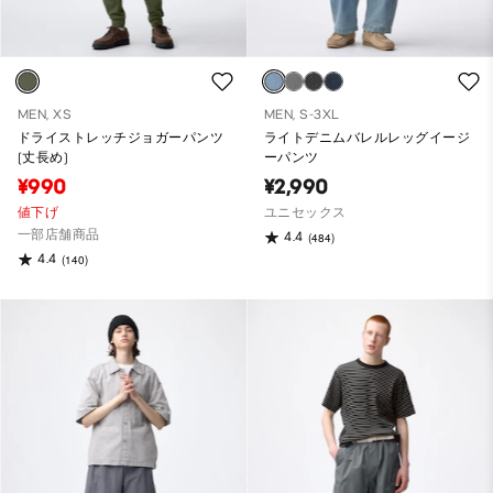
MEN, XS
MEN, S-3XL
ドライストレッチジョガーパンツ
ライトデニムバレルレッグイージ
(丈長め)
ーパンツ
¥990
¥2,990
値下げ
ユニセックス
一部店舗商品
4.4
(484)
4.4
(140)