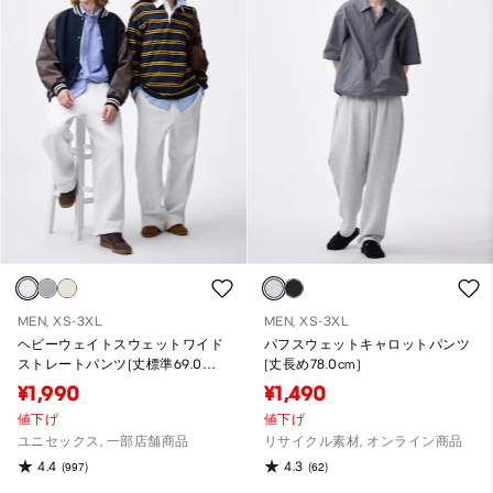
MEN, XS-3XL
MEN, XS-3XL
ヘビーウェイトスウェットワイド
パフスウェットキャロットパンツ
ストレートパンツ(丈標準69.0～
(丈長め78.0cm)
73.0cm)
¥1,990
¥1,490
値下げ
値下げ
ユニセックス, 一部店舗商品
リサイクル素材, オンライン商品
4.4
4.3
(997)
(62)