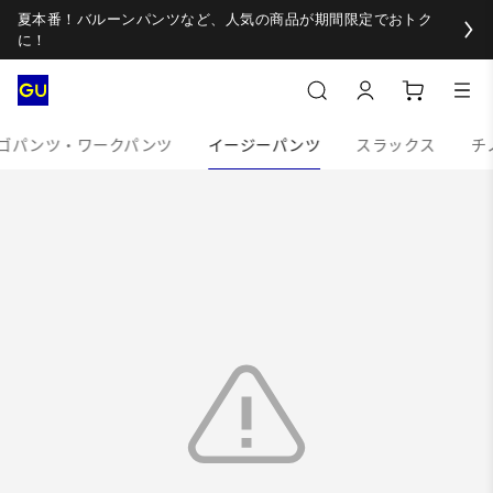
夏本番！バルーンパンツなど、人気の商品が期間限定でおトク
に！
ゴパンツ・ワークパンツ
イージーパンツ
スラックス
チ