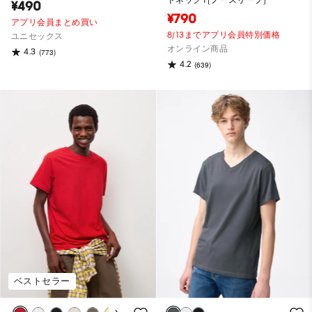
¥490
¥790
アプリ会員まとめ買い
8/13までアプリ会員特別価格
ユニセックス
オンライン商品
4.3
(773)
4.2
(639)
ベストセラー