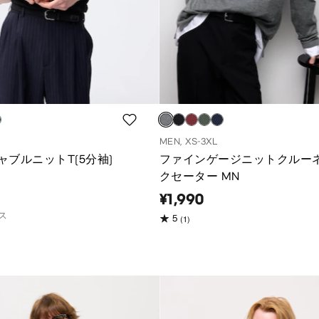
MEN, XS-3XL
ャブルニットT(5分袖)
ファインゲージニットクルー
クセーター MN
¥1,990
ス
(1)
5