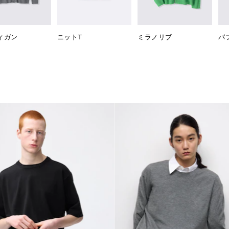
ィガン
ニットT
ミラノリブ
パ