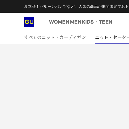
夏本番！バルーンパンツなど、人気の商品が期間限定でおト
WOMEN
MEN
KIDS・TEEN
すべてのニット・カーディガン
ニット・セータ