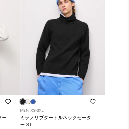
MEN, XS-3XL
ター
ミラノリブタートルネックセータ
ー ST