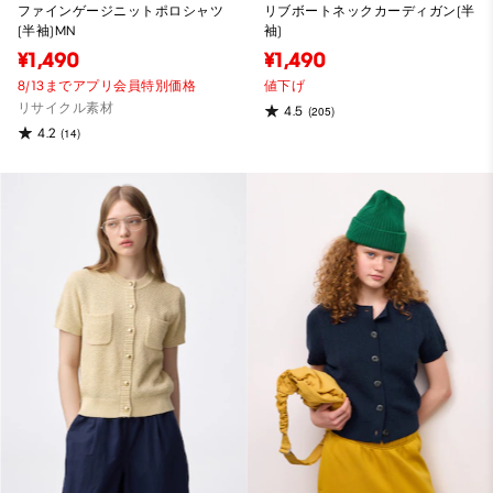
ファインゲージニットポロシャツ
リブボートネックカーディガン(半
(半袖)MN
袖)
¥1,490
¥1,490
8/13までアプリ会員特別価格
値下げ
リサイクル素材
4.5
(205)
4.2
(14)