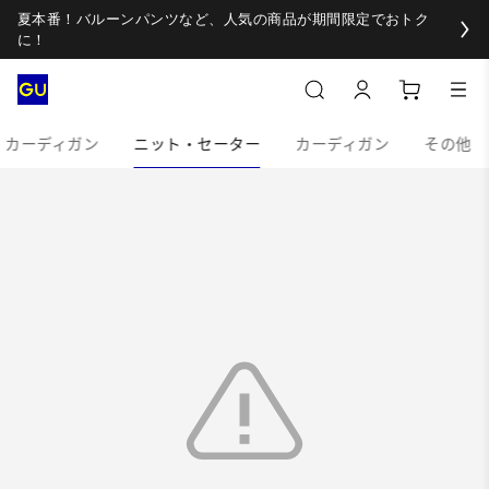
夏本番！バルーンパンツなど、人気の商品が期間限定でおトク
に！
・カーディガン
ニット・セーター
カーディガン
その他