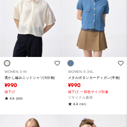
WOMEN, S-M
WOMEN, S-3XL
透かし編みニットシャツ(5分袖)
メタルボタンカーディガン(半袖)
¥990
¥990
値下げ
値下げ,
一部色サイズ対象
リサイクル素材
4.6
(205)
4.4
(161)