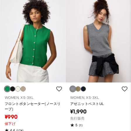
WOMEN, XS-3XL
WOMEN, XS-3XL
フロントボタンセーター(ノースリ
アゼニットベストUL
ーブ)
¥1,990
¥990
先行販売
値下げ
5
(1)
4.4
(174)