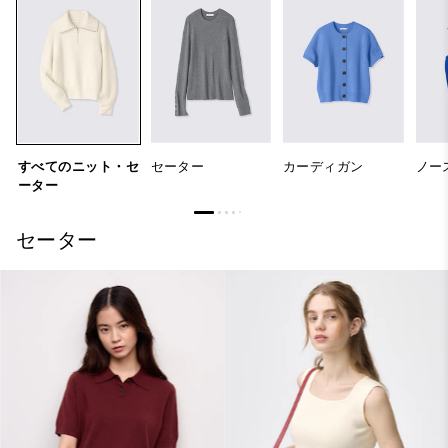
すべてのニット・セ
セーター
カーディガン
ノー
ーター
セーター