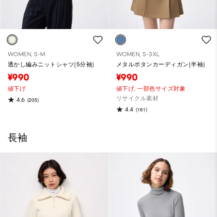
WOMEN, S-M
WOMEN, S-3XL
透かし編みニットシャツ(5分袖)
メタルボタンカーディガン(半袖)
¥990
¥990
値下げ
値下げ,
一部色サイズ対象
リサイクル素材
4.6
(205)
4.4
(161)
長袖