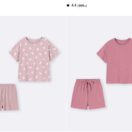
(999+)
4.4