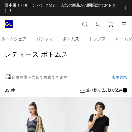
夏本番！バルーンパンツなど、人気の商品が期間限定でおトク
に！
ルームウェア
パジャマ
ボトムス
トップス
ルーム
レディース ボトムス
店舗在庫も含めて検索できます
店舗選択
33 件
並べ替え
絞り込み
1