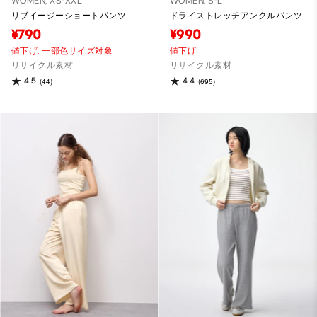
WOMEN, XS-XXL
WOMEN, S-L
リブイージーショートパンツ
ドライストレッチアンクルパンツ
¥790
¥990
値下げ,
一部色サイズ対象
値下げ
リサイクル素材
リサイクル素材
4.5
4.4
(44)
(695)