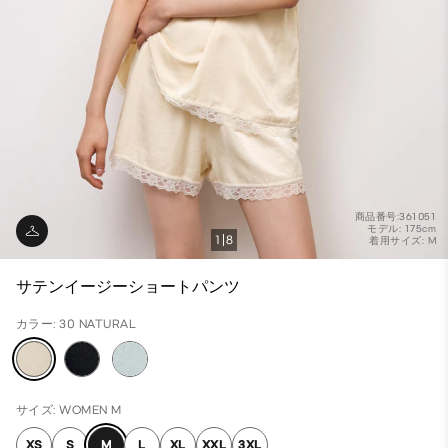
商品番号:361051
モデル: 175cm
1
8
着用サイズ: M
サテンイージーショートパンツ
カラー: 30 NATURAL
サイズ: WOMEN M
XS
S
M
L
XL
XXL
3XL