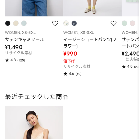
WOMEN, XS-3XL
WOMEN, XS-3XL
WOMEN, 
サテンキャミソール
イージーショートパンツ(フ
サテンパ
ラワー)
ートパン
¥1,490
¥990
¥2,49
リサイクル素材
一部店舗
4.3
(125)
値下げ
4.5
リサイクル素材
(23
4.6
(19)
最近チェックした商品