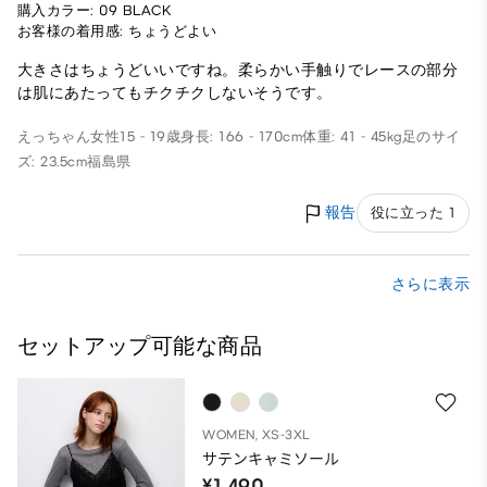
購入カラー: 09 BLACK
お客様の着用感: ちょうどよい
大きさはちょうどいいですね。柔らかい手触りでレースの部分
は肌にあたってもチクチクしないそうです。
えっちゃん
女性
15 - 19歳
身長: 166 - 170cm
体重: 41 - 45kg
足のサイ
ズ: 23.5cm
福島県
報告
役に立った 1
さらに表示
セットアップ可能な商品
WOMEN, XS-3XL
サテンキャミソール
¥1,490