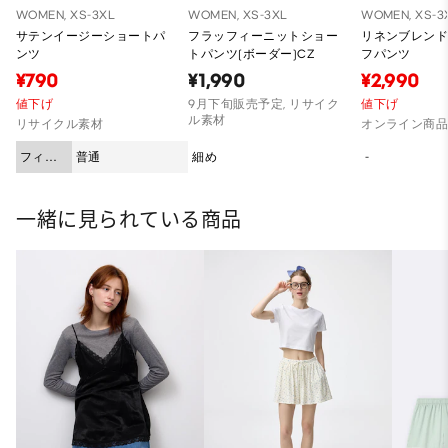
WOMEN, XS-3XL
WOMEN, XS-3XL
WOMEN, XS-3
サテンイージーショートパ
フラッフィーニットショー
リネンブレン
ンツ
トパンツ(ボーダー)CZ
フパンツ
¥790
¥1,990
¥2,990
値下げ
9月下旬販売予定, リサイク
値下げ
ル素材
リサイクル素材
オンライン商
フィッ
普通
細め
-
ト
一緒に見られている商品