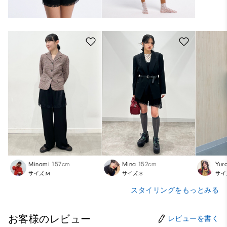
Minami
157cm
Mina
152cm
Yur
サイズ:M
サイズ:S
サイ
スタイリングをもっとみる
お客様のレビュー
レビューを書く