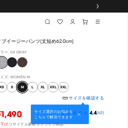
リブイージーパンツ(丈短め62.0cm)
ラー: 04 GRAY
イズ: WOMEN M
XS
S
M
L
XL
XXL
3XL
サイズを確認する
¥1,490
サイズ選択のお悩みを
4.4
(63)
こちらで解決できます
下げ,
リサイクル素材,
オンライン商品