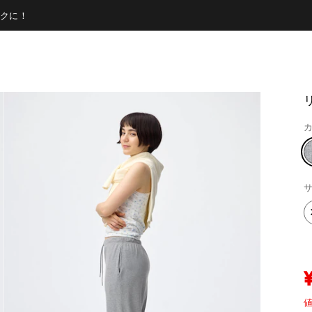
クに！
カ
サ
値