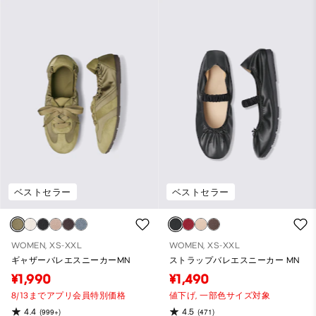
ベストセラー
ベストセラー
WOMEN, XS-XXL
WOMEN, XS-XXL
ギャザーバレエスニーカーMN
ストラップバレエスニーカー MN
¥1,990
¥1,490
8/13までアプリ会員特別価格
値下げ,
一部色サイズ対象
4.4
4.5
(999+)
(471)