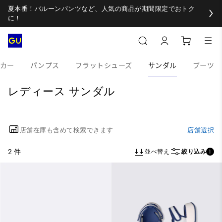
夏本番！バルーンパンツなど、人気の商品が期間限定でおトク
に！
カー
パンプス
フラットシューズ
サンダル
ブーツ
レディース サンダル
店舗在庫も含めて検索できます
店舗選択
2 件
並べ替え
絞り込み
1