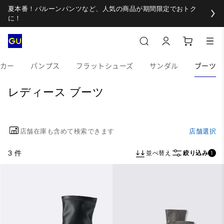
夏本番！バルーンパンツなど、人気の商品が期間限定でおトク
に！
カー
パンプス
フラットシューズ
サンダル
ブーツ
レディース ブーツ
店舗在庫も含めて検索できます
店舗選択
3 件
並べ替え
絞り込み
1