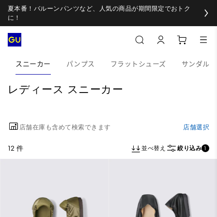
夏本番！バルーンパンツなど、人気の商品が期間限定でおトク
に！
スニーカー
パンプス
フラットシューズ
サンダル
レディース スニーカー
店舗在庫も含めて検索できます
店舗選択
12 件
並べ替え
絞り込み
1