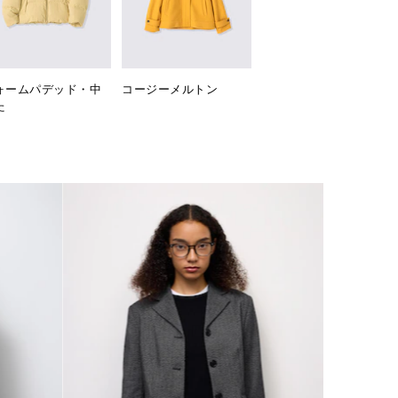
ォームパデッド・中
コージーメルトン
た