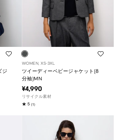
WOMEN, XS-3XL
ズジ
ツイーディーベビージャケット(8
分袖)MN
¥4,990
リサイクル素材
(1)
5