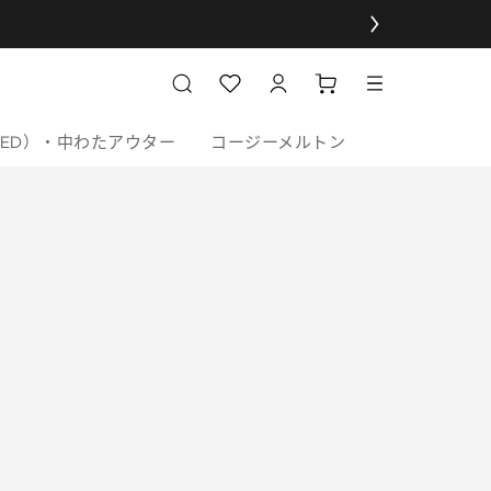
DED）・中わたアウター
コージーメルトン