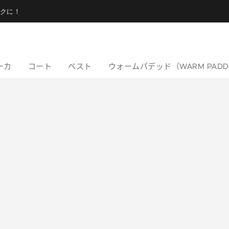
クに！
ーカ
コート
ベスト
ウォームパデッド（WARM PAD