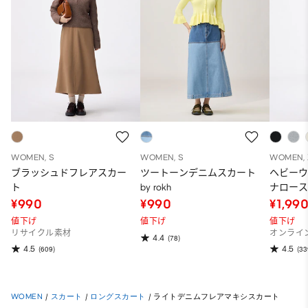
WOMEN, S
WOMEN, S
WOMEN, 
ブラッシュドフレアスカー
ツートーンデニムスカート
ヘビー
ト
by rokh
ナロース
～95.5cm
¥990
¥990
¥1,99
値下げ
値下げ
値下げ
リサイクル素材
オンライ
4.4
(78)
4.5
4.5
(609)
(33
WOMEN
/
スカート
/
ロングスカート
/
ライトデニムフレアマキシスカート