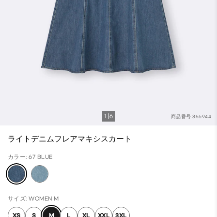
1
6
商品番号:356944
ライトデニムフレアマキシスカート
カラー: 67 BLUE
サイズ: WOMEN M
XS
S
M
L
XL
XXL
3XL