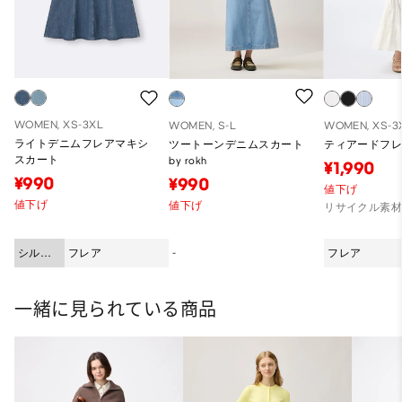
WOMEN, XS-3XL
WOMEN, S-L
WOMEN, XS-3
ライトデニムフレアマキシ
ツートーンデニムスカート
ティアードフ
スカート
by rokh
¥1,990
¥990
¥990
値下げ
値下げ
値下げ
リサイクル素
シルエ
フレア
-
フレア
ット
一緒に見られている商品