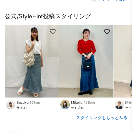
公式/StyleHint投稿スタイリング
Suzuka
161cm
Mikoto
158cm
Mik
サイズ:S
サイズ:M
サイ
スタイリングをもっとみる