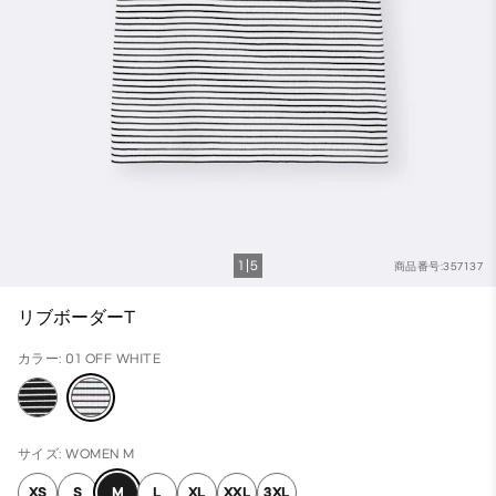
1
5
商品番号:357137
リブボーダーT
カラー: 01 OFF WHITE
サイズ: WOMEN M
XS
S
M
L
XL
XXL
3XL