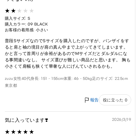
購入サイズ: S
購入カラー: 09 BLACK
お客様の着用感: 小さい
普段SサイズなのでSサイズを購入したのですが、バンザイをす
ると肩と袖の境目が肩の真ん中まで上がってきてしまいます。
かと言って首周りが余裕があるのでMサイズだとダルダルにな
る事間違いなし。 サイズ選びが難しい商品だと思います。 胸も
小さくて肩幅も狭くて華奢な人にげんていされるかも。
zuzu
女性
40代
身長: 151 - 155cm
体重: 46 - 50kg
足のサイズ: 22.5cm
東京都
報告
役に立った 0
気に入っています❣️
2026/3/19