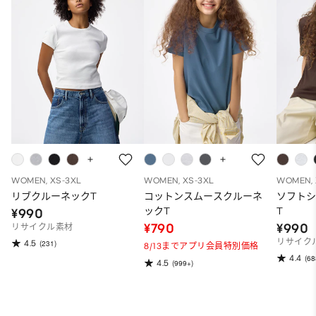
WOMEN, XS-3XL
WOMEN, XS-3XL
WOMEN, 
リブクルーネックT
コットンスムースクルーネ
ソフトシ
ックT
T
¥990
¥790
¥990
リサイクル素材
リサイク
4.5
(231)
8/13までアプリ会員特別価格
4.4
(68
4.5
(999+)