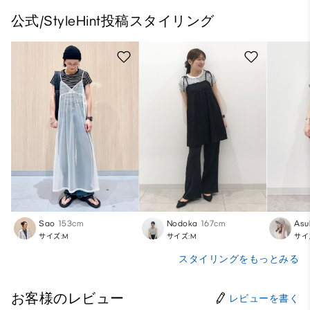
公式/StyleHint投稿スタイリング
Sao
153cm
Nodoka
167cm
Asu
サイズ:M
サイズ:M
サイ
スタイリングをもっとみる
お客様のレビュー
レビューを書く