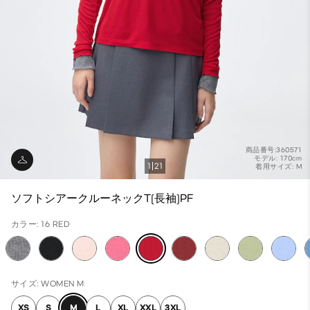
商品番号:360571
モデル: 170cm
1
21
着用サイズ: M
ソフトシアークルーネックT(長袖)PF
カラー: 16 RED
サイズ: WOMEN M
XS
S
M
L
XL
XXL
3XL