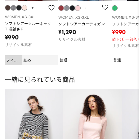
WOMEN, XS-3XL
WOMEN, XS-3XL
WOMEN, XS-3
ソフトシアークルーネック
ソフトシアーカーディガン
ソフトシアー
T(長袖)PF
¥1,290
¥990
¥990
リサイクル素材
値下げ,
一部色
リサイクル素材
リサイクル素
フィッ
細め
普通
普通
ト
一緒に見られている商品