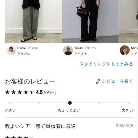
Rumi
151cm
Yuuki
170cm
Ma
サイズ:S
サイズ:M
サイ
スタイリングをもっとみる
お客様のレビュー
レビューを書く
4.5
(999+)
小さい
ちょうどよい
大きい
程よいシアー感で重ね着に最適
2026/8/5