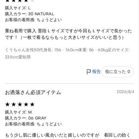
購入サイズ: L
購入カラー: 30 NATURAL
お客様の着用感: ちょうどよい
重ね着用で購入 普段Ｌサイズですが今回もＬサイズで良かった
です！（一枚で着るならもっと大きいサイズがいいと思う）
くうちゃん
女性
50代
身長: 156 - 160cm
体重: 56 - 60kg
足のサイズ:
23.5cm
愛知県
報告
役に立った 0
お洒落さん必須アイテム
2026/8/4
購入サイズ: M
購入カラー: 06 GRAY
お客様の着用感: ちょうどよい
もう少し肌に優しい風合いだと嬉しいのですが 着回しの効く