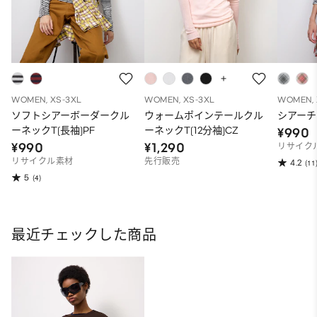
WOMEN, XS-3XL
WOMEN, XS-3XL
WOMEN, 
ソフトシアーボーダークル
ウォームポインテールクル
シアーチ
ーネックT(長袖)PF
ーネックT(12分袖)CZ
¥990
¥990
¥1,290
リサイク
リサイクル素材
先行販売
4.2
(11
5
(4)
最近チェックした商品