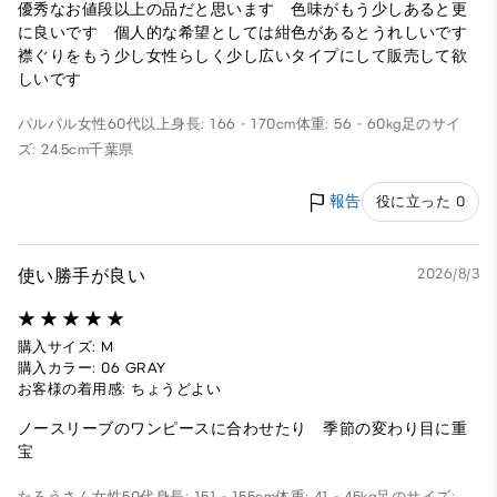
優秀なお値段以上の品だと思います 色味がもう少しあると更
に良いです 個人的な希望としては紺色があるとうれしいです
襟ぐりをもう少し女性らしく少し広いタイプにして販売して欲
しいです
パルパル
女性
60代以上
身長: 166 - 170cm
体重: 56 - 60kg
足のサイ
ズ: 24.5cm
千葉県
報告
役に立った 0
使い勝手が良い
2026/8/3
購入サイズ: M
購入カラー: 06 GRAY
お客様の着用感: ちょうどよい
ノースリーブのワンピースに合わせたり 季節の変わり目に重
宝
たろうさん
女性
50代
身長: 151 - 155cm
体重: 41 - 45kg
足のサイズ: