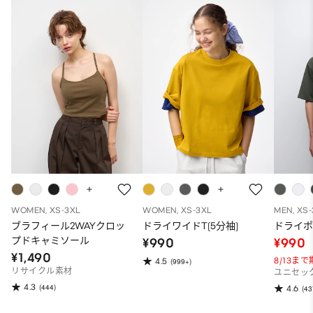
WOMEN, XS-3XL
WOMEN, XS-3XL
MEN, XS
ブラフィール2WAYクロッ
ドライワイドT(5分袖)
ドライポ
プドキャミソール
¥990
¥990
¥1,490
8/13ま
4.5
(999+)
リサイクル素材
ユニセッ
4.3
(444)
4.6
(43