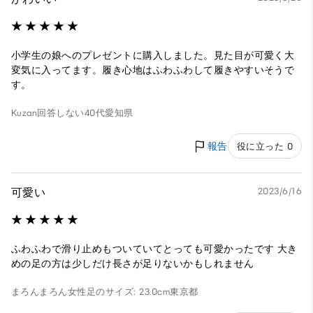
小学生の娘へのプレゼントに購入しました。見た目が可愛く大
変気に入ってます。履き心地はふわふわして履きやすいそうで
す。
Kuzan
回答しない
40代
愛知県
報告
役に立った 0
可愛い
2023/6/16
ふわふわで滑り止めもついていてとっても可愛かったです 大き
めの足の方は少しだけ長さが足りないかもしれません
まろんまろん
女性
足のサイズ: 23.0cm
東京都