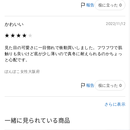
報告
役に立った 0
かわいい
2022/11/12
見た目の可愛さに一目惚れで衝動買いしました。フワフワで肌
触りも良いけど底が少し薄いので真冬に耐えられるのかちょっ
と心配です。
ぽんぽこ
女性
大阪府
報告
役に立った 0
さらに表示
一緒に見られている商品