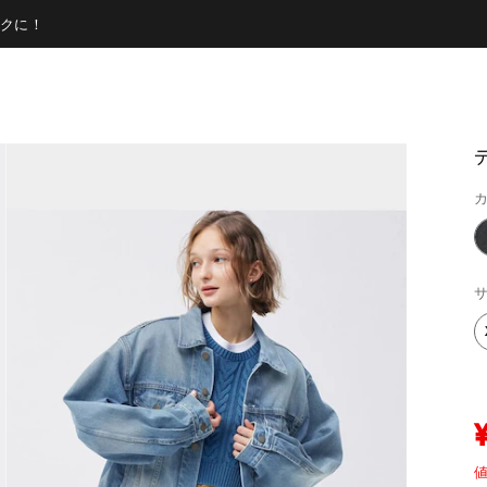
クに！
カ
サ
値