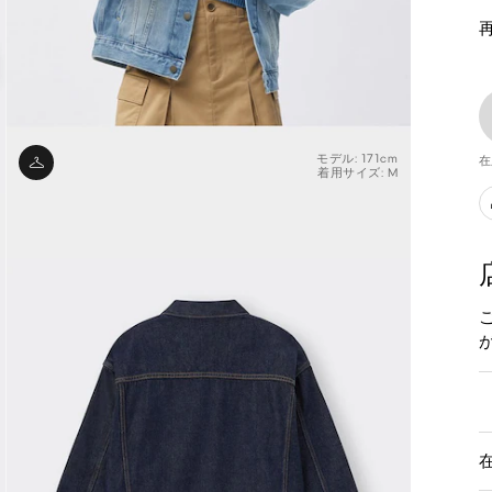
モデル: 171cm
在
着用サイズ: M