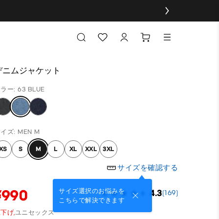
デニムジャケット
ラー: 63 BLUE
イズ: MEN M
XS
S
M
L
XL
XXL
3XL
サイズを確認する
¥990
サイズ選択のお悩みを
4.3
(169)
こちらで解決できます
下げ,
ユニセックス