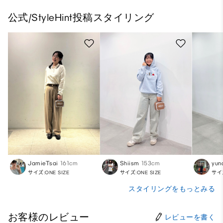
公式/StyleHint投稿スタイリング
JamieTsai
161cm
Shiism
153cm
yun
サイズ:ONE SIZE
サイズ:ONE SIZE
サイズ
スタイリングをもっとみる
お客様のレビュー
レビューを書く