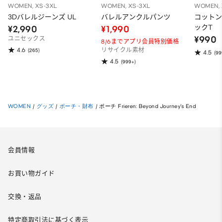
WOMEN, XS-3XL
WOMEN, XS-3XL
WOMEN, 
3Dバレルジーンズ UL
バレルアンクルパンツ
コット
ックT
¥2,990
¥1,990
¥990
ユニセックス
8/6までアプリ会員特別価格
4.6
(265)
リサイクル素材
4.5
(99
4.5
(999+)
WOMEN
/
グッズ
/
ポーチ・財布
/
ポーチ Frieren: Beyond Journey’s End
会員情報
お買い物ガイド
交換・返品
特定商取引法に基づく表示