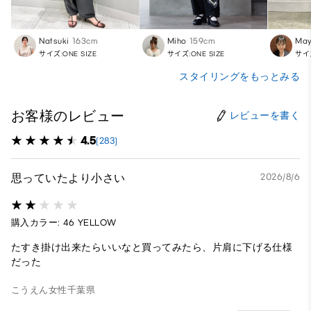
Natsuki
163cm
Miho
159cm
Ma
サイズ:ONE SIZE
サイズ:ONE SIZE
サイズ
スタイリングをもっとみる
お客様のレビュー
レビューを書く
4.5
(283)
思っていたより小さい
2026/8/6
購入カラー: 46 YELLOW
たすき掛け出来たらいいなと買ってみたら、片肩に下げる仕様
だった
こうえん
女性
千葉県