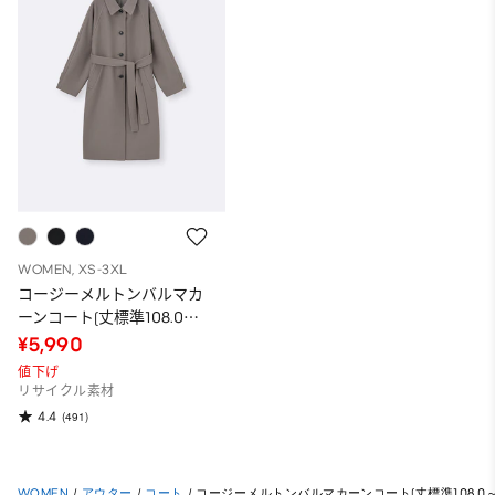
WOMEN, XS-3XL
コージーメルトンバルマカ
ーンコート(丈標準108.0～
115.0cm)
¥5,990
値下げ
リサイクル素材
4.4
(491)
WOMEN
/
アウター
/
コート
/
コージーメルトンバルマカーンコート(丈標準108.0～11