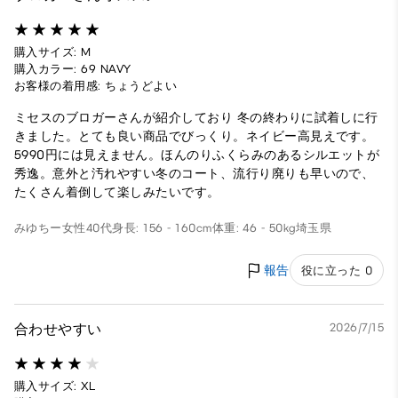
購入サイズ: M
購入カラー: 69 NAVY
お客様の着用感: ちょうどよい
ミセスのブロガーさんが紹介しており 冬の終わりに試着しに行
きました。とても良い商品でびっくり。ネイビー高見えです。
5990円には見えません。ほんのりふくらみのあるシルエットが
秀逸。意外と汚れやすい冬のコート、流行り廃りも早いので、
たくさん着倒して楽しみたいです。
みゆちー
女性
40代
身長: 156 - 160cm
体重: 46 - 50kg
埼玉県
報告
役に立った 0
合わせやすい
2026/7/15
購入サイズ: XL