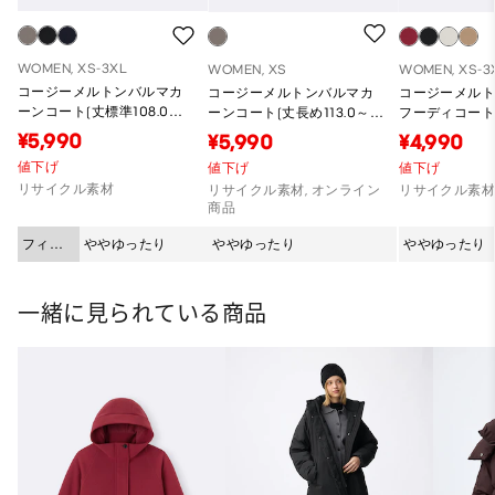
WOMEN, XS-3XL
WOMEN, XS
WOMEN, XS-3
コージーメルトンバルマカ
コージーメルトンバルマカ
コージーメル
ーンコート(丈標準108.0～
ーンコート(丈長め113.0～
フーディコート(
115.0cm)
120.0cm)
商品)
¥5,990
¥5,990
¥4,990
値下げ
値下げ
値下げ
リサイクル素材
リサイクル素材, オンライン
リサイクル素
商品
フィッ
ややゆったり
ややゆったり
ややゆったり
ト
一緒に見られている商品