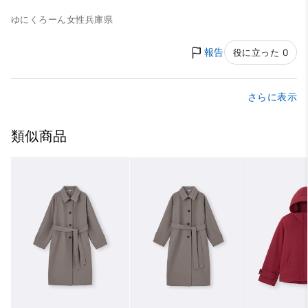
ゆにくろーん
女性
兵庫県
報告
役に立った 0
さらに表示
類似商品