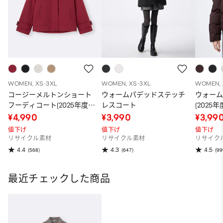
WOMEN, XS-3XL
WOMEN, XS-3XL
WOMEN, 
コージーメルトンショート
ウォームパデッドステッチ
ウォー
フーディコート(2025年度冬
レスコート
(2025
商品)
¥4,990
¥3,990
¥3,99
値下げ
値下げ
値下げ
リサイクル素材
リサイクル素材
リサイク
4.4
4.3
4.5
(568)
(647)
(99
最近チェックした商品