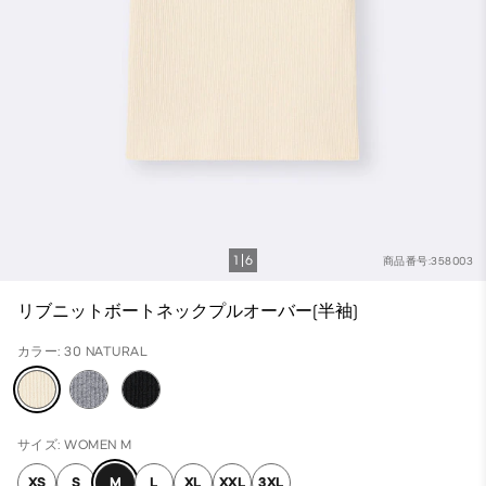
1
6
商品番号:358003
リブニットボートネックプルオーバー(半袖)
カラー: 30 NATURAL
サイズ: WOMEN M
XS
S
M
L
XL
XXL
3XL