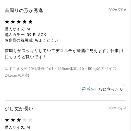
首周りの形が秀逸
2026/7/16
購入サイズ: M
購入カラー: 09 BLACK
お客様の着用感: ちょうどよい
首周りがスッキリしていてデコルテが綺麗に見えます。仕事用
にちょうど良いです！
ゆずこま
女性
20代
身長: 161 - 165cm
体重: 46 - 50kg
足のサイズ:
24.5cm
東京都
報告
役に立った 0
少し丈が長い
2026/5/14
購入サイズ: M