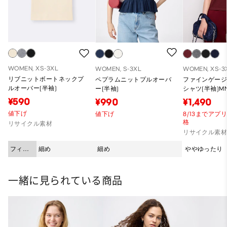
WOMEN, XS-3XL
WOMEN, S-3XL
WOMEN, XS-3
リブニットボートネックプ
ペプラムニットプルオーバ
ファインゲー
ルオーバー(半袖)
ー(半袖)
シャツ(半袖)M
¥590
¥990
¥1,490
値下げ
値下げ
8/13までアプ
格
リサイクル素材
リサイクル素
フィッ
細め
細め
ややゆったり
ト
一緒に見られている商品