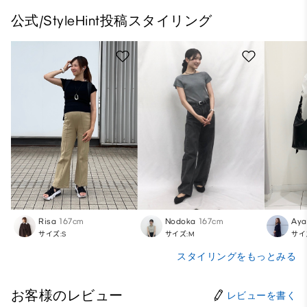
公式/StyleHint投稿スタイリング
Risa
167cm
Nodoka
167cm
Aya
サイズ:S
サイズ:M
サイ
スタイリングをもっとみる
お客様のレビュー
レビューを書く