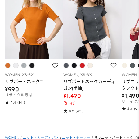
WOMEN, XS-3XL
WOMEN, XS-3XL
WOMEN, 
リブボートネックT
リブボートネックカーディ
リブニ
ガン(半袖)
タンク
¥990
¥1,490
¥1,49
リサイクル素材
リサイク
4.4
(341)
値下げ
4.4
(50
4.5
(205)
WOMEN
/
ニット・カーディガン
/
ニット・セーター
/
リブニットボートネックプル