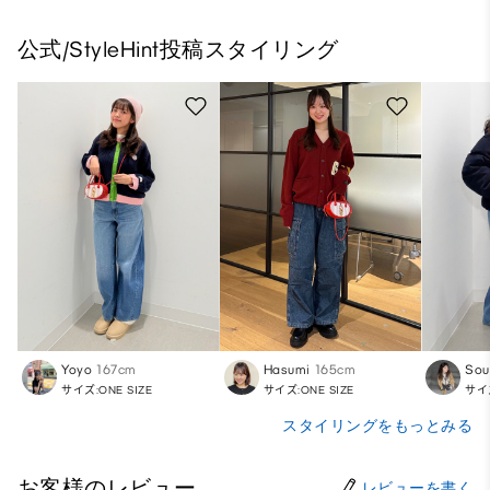
公式/StyleHint投稿スタイリング
Yoyo
167cm
Hasumi
165cm
Sou
サイズ:ONE SIZE
サイズ:ONE SIZE
サイズ
スタイリングをもっとみる
お客様のレビュー
レビューを書く