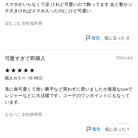
スマホがいらなくて涙 けれど可愛いので飾ってます あと数セン
チ大きければスマホ入ったのに けど可愛い
ぽむふむ
女性
福井県
報告
役に立った 0
可愛すぎて即購入
2026/4/6
購入カラー: 15 RED
兎に角可愛くて使い勝手など買わずに買いましたが適度なsizeで
レジャーなどに大活躍です。コーデのワンポイントにもなって
います。
もるぺこ
女性
静岡県
報告
役に立った 1