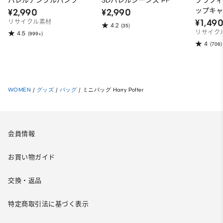
バレルアンクルパンツ
3Dバレルジーンズ PF
ブラフ
ップキ
¥2,990
¥2,990
¥1,49
リサイクル素材
4.2
(35)
リサイク
4.5
(999+)
4
(706)
WOMEN
/
グッズ
/
バッグ
/
ミニバッグ Harry Potter
会員情報
お買い物ガイド
交換・返品
特定商取引法に基づく表示