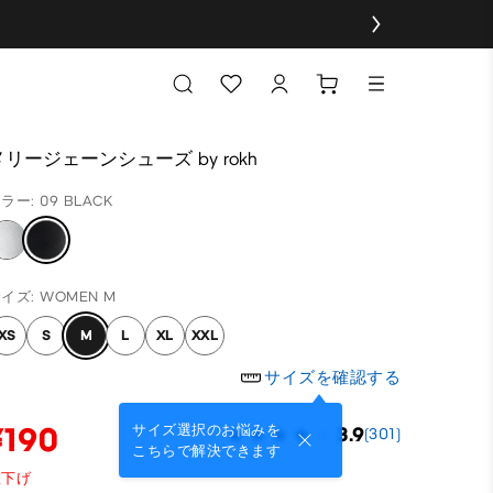
メリージェーンシューズ by rokh
ラー: 09 BLACK
イズ: WOMEN M
XS
S
M
L
XL
XXL
サイズを確認する
¥190
サイズ選択のお悩みを
3.9
(301)
こちらで解決できます
値下げ