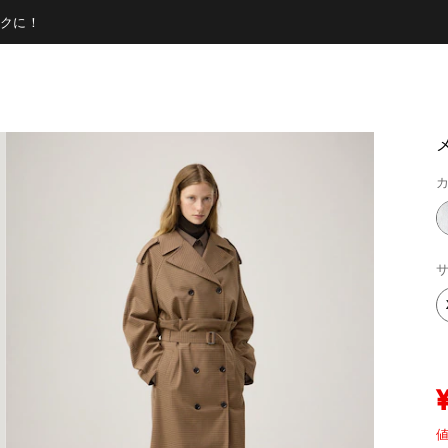
クに！
カ
サ