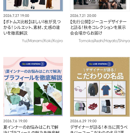
2026.7.27 19:00
2026.7.21 20:00
【ボトムス比較】ほしい1枚が見つ
【先行公開】ジーユーデザイナー
かる！シルエット、素材、丈感の違
と語る！秋冬コレクションを展示
いを徹底解説
会会場からお届け​
Yui/Manami/Koki/Kojiro
Tomoka/Asahi/Hayato/Shinya
2026.7.6 19:00
2026.6.29 19:00
夏インナーのお悩みはこれで解
デザイナーが語る！本当に買うべ
決！ブラフィールの魅力を徹底解
きジーユーこだわりの名品7選​