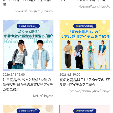
説
Nozomi/Asahi/Hayato
Tomoka/Erina/Aimi/Hasumi
2026.6.11 19:00
2026.6.8 19:00
注目商品をさくっと配信！今週の
夏の必需品はこれ！スタッフのリア
新作や明日からのお買い得アイテ
ル愛用アイテムをご紹介
ムをご紹介​
Tomoka/Natsuki/Aimi/Shinya
Keika/Hayato