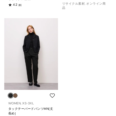
リサイクル素材, オンライン商
4.2
(8)
品
WOMEN, XS-3XL
タックテーパードパンツMN(丈
長め)