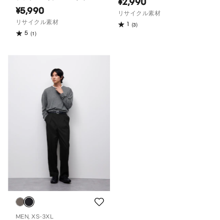
¥2,990
ィット）
¥5,990
リサイクル素材
リサイクル素材
1
(3)
5
(1)
MEN, XS-3XL