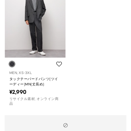
MEN, XS-3XL
タックテーパードパンツ(ツイ
ーディー)MN(丈長め)
¥2,990
リサイクル素材, オンライン商
品