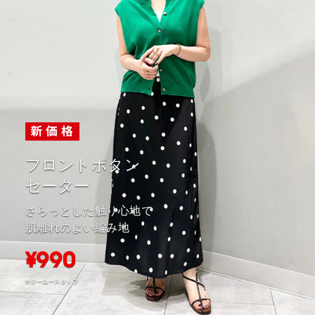
フロントボタン
セーター
さらっとした触り心地で
肌離れのよい編み地
¥990
※ジーユースタッフ