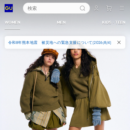
検索
ジ
ー
WOMEN
MEN
KIDS・TEEN
ユ
令和8年熊本地震 被災地への緊急支援について(2026/8/4)
ー