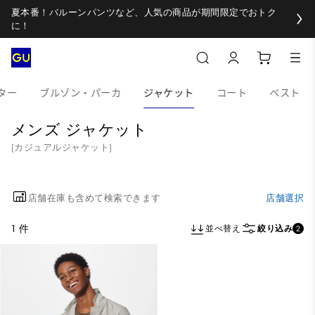
夏本番！バルーンパンツなど、人気の商品が期間限定でおトク
に！
ター
ブルゾン・パーカ
ジャケット
コート
ベスト
メンズ ジャケット
(カジュアルジャケット)
店舗在庫も含めて検索できます
店舗選択
1 件
並べ替え
絞り込み
2