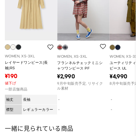
WOMEN, XS-3XL
WOMEN, XS-3XL
WOMEN, XS-3
レイヤードワンピース(長
フランネルチェックミニシ
ユーティリテ
袖)RS
ャツワンピース PF
ピース UL
¥190
¥2,990
¥4,990
値下げ
9月中旬販売予定, リサイク
8月中旬販売予
ル素材
一部店舗商品
袖丈
長袖
-
-
襟型
レギュラーカラー
-
-
一緒に見られている商品