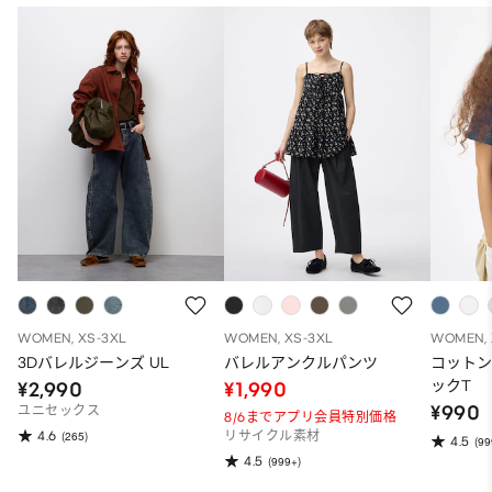
WOMEN, XS-3XL
WOMEN, XS-3XL
WOMEN, 
3Dバレルジーンズ UL
バレルアンクルパンツ
コット
ックT
¥2,990
¥1,990
¥990
ユニセックス
8/6までアプリ会員特別価格
4.6
(265)
リサイクル素材
4.5
(99
4.5
(999+)