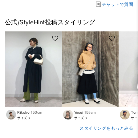
チャットで質問
公式/StyleHint投稿スタイリング
Rikako
153cm
Yusei
158cm
Ta
サイズ:S
サイズ:S
サイ
スタイリングをもっとみる