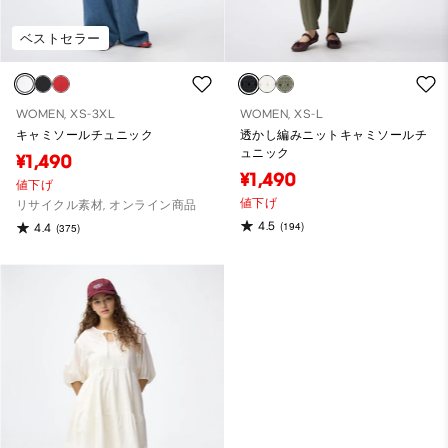
ベストセラー
WOMEN, XS-3XL
WOMEN, XS-L
キャミソールチュニック
透かし編みニットキャミソールチ
ュニック
¥1,490
¥1,490
値下げ
値下げ
リサイクル素材, オンライン商品
4.5
(194)
4.4
(375)