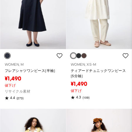
WOMEN, M
WOMEN, XS-M
フレアシャツワンピース(半袖)
ティアードチュニックワンピース
(5分袖)
¥1,490
¥1,490
値下げ
値下げ
リサイクル素材
4.3
(109)
4.4
(273)