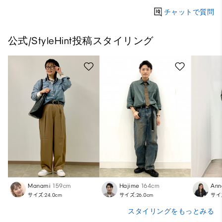
チャットで質問
公式/StyleHint投稿スタイリング
Manami
159cm
Hajime
164cm
Ann
サイズ:24.0cm
サイズ:26.0cm
サイズ
スタイリングをもっとみる