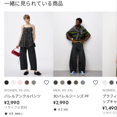
一緒に見られている商品
WOMEN, XS-3XL
MEN, XS-3XL
WOMEN, 
バレルアンクルパンツ
3Dバレルジーンズ PF
ブラフ
ップキ
¥2,990
¥2,990
¥1,49
リサイクル素材
4.2
(35)
リサイク
4.5
(999+)